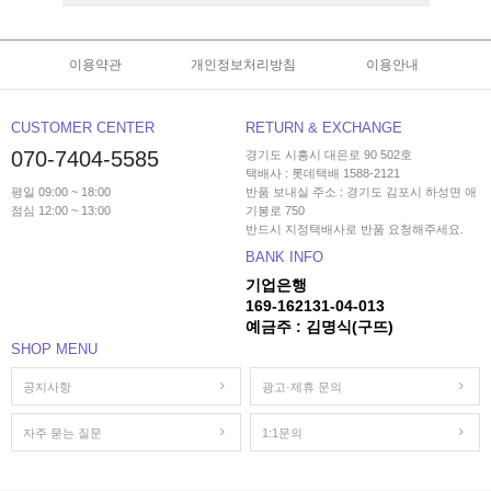
이용약관
개인정보처리방침
이용안내
CUSTOMER CENTER
RETURN & EXCHANGE
070-7404-5585
경기도 시흥시 대은로 90 502호
택배사 : 롯데택배 1588-2121
평일 09:00 ~ 18:00
반품 보내실 주소 : 경기도 김포시 하성면 애
점심 12:00 ~ 13:00
기봉로 750
반드시 지정택배사로 반품 요청해주세요.
BANK INFO
기업은행
169-162131-04-013
예금주 : 김명식(구뜨)
SHOP MENU
공지사항
광고·제휴 문의
자주 묻는 질문
1:1문의