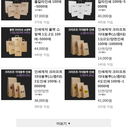
풀칼라인쇄 100매
칼라인쇄 100매~5
~5000매
000매
37,000원
40,000원
370원 적립
400원 적립
인쇄제작 플랫 쇼
인쇄제작 크라프트
핑백 1도-2도 100
각대봉투(소/중/대)
매~5000매
1도/2도/양면인쇄
100매~10000매
44,000원
단면/양면
440원 적립
14,000원
140원 적립
인쇄제작 크라프트
인쇄제작 크라프트
각대봉투(소/중/대)
각대봉투(소/중/대)
3도인쇄 100매~1
4도인쇄 100매~1
0000매
0000매
단면/양면
단면/양면
38,000원
41,000원
380원 적립
410원 적립
더보기 ▼