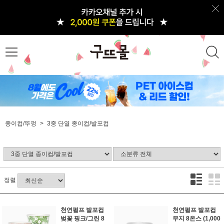
종이컵/뚜껑
3중 단열 종이컵/발포컵
정렬
천연펄프 발포컵
천연펄프 발포컵
벚꽃 핑크/그린 8
무지 8온스 (1,000