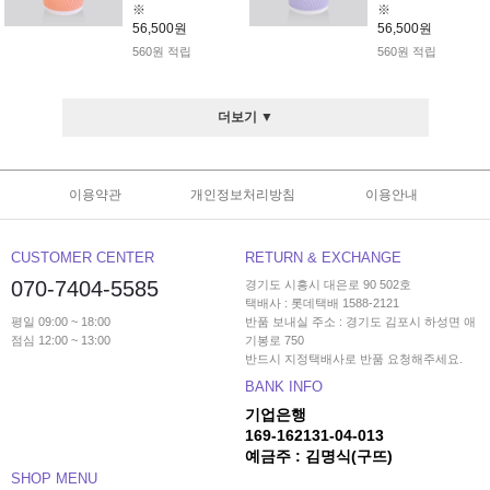
※
※
56,500원
56,500원
560원 적립
560원 적립
더보기 ▼
이용약관
개인정보처리방침
이용안내
CUSTOMER CENTER
RETURN & EXCHANGE
070-7404-5585
경기도 시흥시 대은로 90 502호
택배사 : 롯데택배 1588-2121
평일 09:00 ~ 18:00
반품 보내실 주소 : 경기도 김포시 하성면 애
점심 12:00 ~ 13:00
기봉로 750
반드시 지정택배사로 반품 요청해주세요.
BANK INFO
기업은행
169-162131-04-013
예금주 : 김명식(구뜨)
SHOP MENU