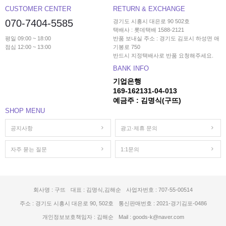
CUSTOMER CENTER
RETURN & EXCHANGE
070-7404-5585
경기도 시흥시 대은로 90 502호
택배사 : 롯데택배 1588-2121
평일 09:00 ~ 18:00
반품 보내실 주소 : 경기도 김포시 하성면 애
점심 12:00 ~ 13:00
기봉로 750
반드시 지정택배사로 반품 요청해주세요.
BANK INFO
기업은행
169-162131-04-013
예금주 : 김명식(구뜨)
SHOP MENU
공지사항
광고·제휴 문의
자주 묻는 질문
1:1문의
회사명 : 구뜨
대표 : 김명식,김해순
사업자번호 : 707-55-00514
주소 : 경기도 시흥시 대은로 90, 502호
통신판매번호 : 2021-경기김포-0486
개인정보보호책임자 : 김해순
Mail : goods-k@naver.com