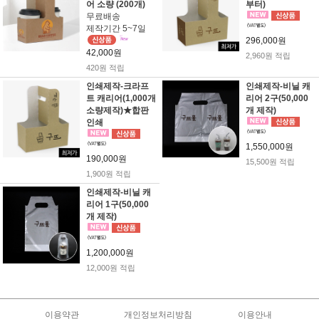
어 소량 (200개)
부터)
무료배송
제작기간 5~7일
296,000원
42,000원
2,960원 적립
420원 적립
인쇄제작-크라프
인쇄제작-비닐 캐
트 캐리어(1,000개
리어 2구(50,000
소량제작)★합판
개 제작)
인쇄
1,550,000원
190,000원
15,500원 적립
1,900원 적립
인쇄제작-비닐 캐
리어 1구(50,000
개 제작)
1,200,000원
12,000원 적립
이용약관
개인정보처리방침
이용안내