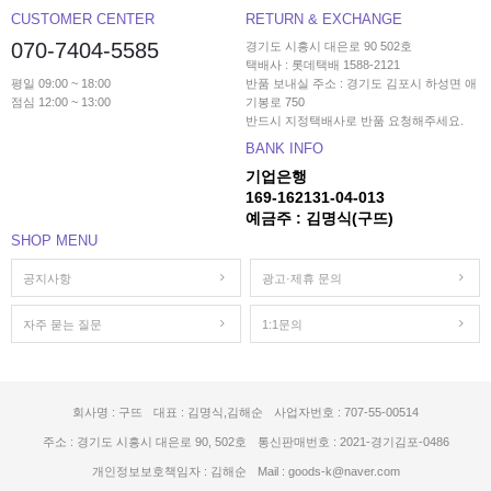
CUSTOMER CENTER
RETURN & EXCHANGE
070-7404-5585
경기도 시흥시 대은로 90 502호
택배사 : 롯데택배 1588-2121
평일 09:00 ~ 18:00
반품 보내실 주소 : 경기도 김포시 하성면 애
점심 12:00 ~ 13:00
기봉로 750
반드시 지정택배사로 반품 요청해주세요.
BANK INFO
기업은행
169-162131-04-013
예금주 : 김명식(구뜨)
SHOP MENU
공지사항
광고·제휴 문의
자주 묻는 질문
1:1문의
회사명 : 구뜨
대표 : 김명식,김해순
사업자번호 : 707-55-00514
주소 : 경기도 시흥시 대은로 90, 502호
통신판매번호 : 2021-경기김포-0486
개인정보보호책임자 : 김해순
Mail : goods-k@naver.com