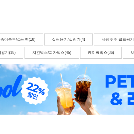
종이봉투/쇼핑백(18)
실링용기/실링기(4)
사탕수수 펄프용기(
용기(19)
치킨박스/피자박스(45)
케이크박스(36)
보