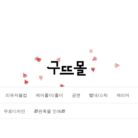
리유저블컵
에어홀더/홀더
공캔
빨대/스틱
캐리어
무료디자인
🎁판촉물 인쇄🎁