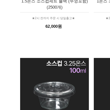
1.5온스 소스컵세트 블랙 (뚜껑포함)
1온스 
(2500개)
★2시 전까지 주문 시 당일출고★
★
62,000원