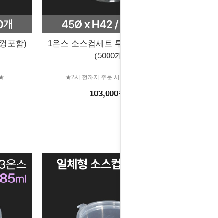
뚜껑포함)
1온스 소스컵세트 투명 (뚜껑포함)
(5000개)
★
★2시 전까지 주문 시 당일출고★
103,000원