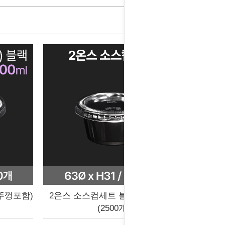
(뚜껑포함)
2온스 소스컵세트 블랙 (뚜껑포함)
(2500개)