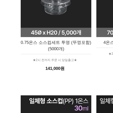
0.75온스 소스컵세트 투명 (뚜껑포함)
4온스
(5000개)
★
★2시 전까지 주문 시 당일출고★
141,000원