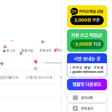
로그인
회원가입
주문내역
마이페이지
장바구니(
0
)
냅킨/물티슈
스푼/포크/나이프
식품포장용기