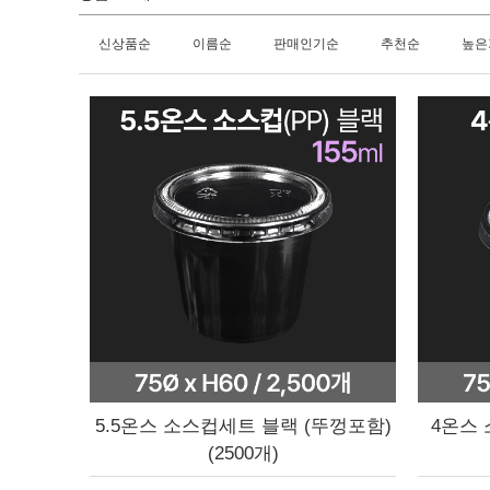
신상품순
이름순
판매인기순
추천순
높은
5.5온스 소스컵세트 블랙 (뚜껑포함)
4온스 
(2500개)