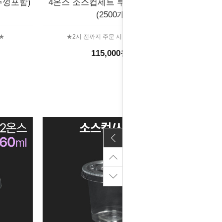
뚜껑포함)
4온스 소스컵세트 투명 (뚜껑포함)
(2500개)
★
★2시 전까지 주문 시 당일출고★
115,000원