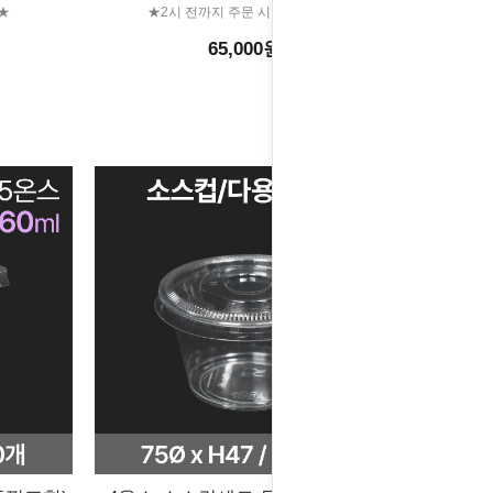
★
★2시 전까지 주문 시 당일출고★
65,000원