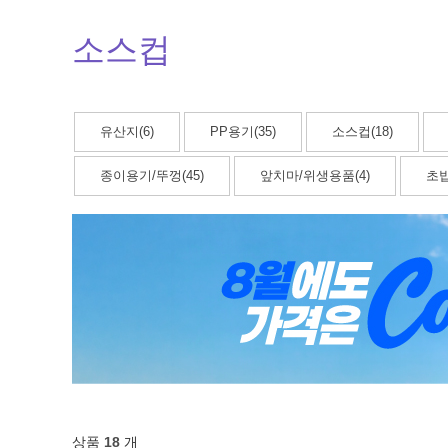
소스컵
유산지(6)
PP용기(35)
소스컵(18)
종이용기/뚜껑(45)
앞치마/위생용품(4)
초밥
상품
18
개