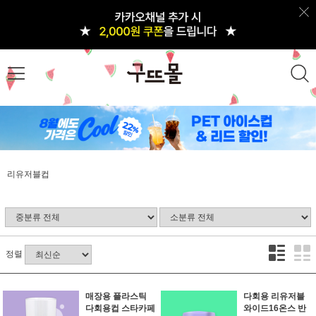
리유저블컵
정렬
매장용 플라스틱
다회용 리유저블
다회용컵 스타카페
와이드16온스 반