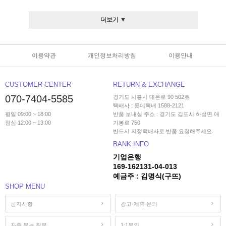
더보기 ▼
이용약관
개인정보처리방침
이용안내
CUSTOMER CENTER
RETURN & EXCHANGE
070-7404-5585
경기도 시흥시 대은로 90 502호
택배사 : 롯데택배 1588-2121
평일 09:00 ~ 18:00
반품 보내실 주소 : 경기도 김포시 하성면 애
점심 12:00 ~ 13:00
기봉로 750
반드시 지정택배사로 반품 요청해주세요.
BANK INFO
기업은행
169-162131-04-013
예금주 : 김명식(구뜨)
SHOP MENU
공지사항
광고·제휴 문의
자주 묻는 질문
1:1문의