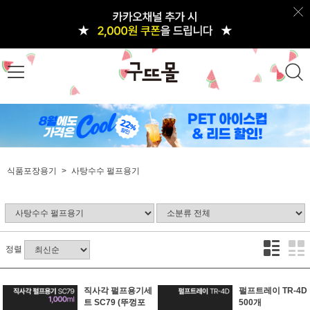
식품포장용기
사탕수수 펄프용기
정렬
직사각 펄프용기세
펄프트레이 TR-4D
트 SC79 (뚜껑포
500개