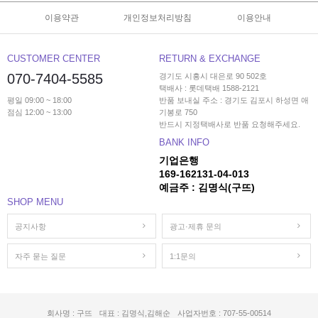
이용약관
개인정보처리방침
이용안내
CUSTOMER CENTER
RETURN & EXCHANGE
070-7404-5585
경기도 시흥시 대은로 90 502호
택배사 : 롯데택배 1588-2121
평일 09:00 ~ 18:00
반품 보내실 주소 : 경기도 김포시 하성면 애
점심 12:00 ~ 13:00
기봉로 750
반드시 지정택배사로 반품 요청해주세요.
BANK INFO
기업은행
169-162131-04-013
예금주 : 김명식(구뜨)
SHOP MENU
공지사항
광고·제휴 문의
자주 묻는 질문
1:1문의
회사명 : 구뜨
대표 : 김명식,김해순
사업자번호 : 707-55-00514