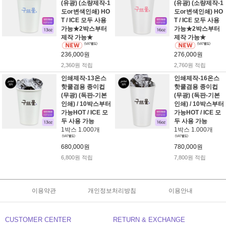
(유광) (소량제작-1
(유광) (소량제작-1
도or변색인쇄) HO
도or변색인쇄) HO
T / ICE 모두 사용
T / ICE 모두 사용
가능★2박스부터
가능★2박스부터
제작 가능★
제작 가능★
236,000원
276,000원
2,360원 적립
2,760원 적립
인쇄제작-13온스
인쇄제작-16온스
핫쿨겸용 종이컵
핫쿨겸용 종이컵
(무광) (독판-기본
(무광) (독판-기본
인쇄) / 10박스부터
인쇄) / 10박스부터
가능HOT / ICE 모
가능HOT / ICE 모
두 사용 가능
두 사용 가능
1박스 1.000개
1박스 1.000개
680,000원
780,000원
6,800원 적립
7,800원 적립
이용약관
개인정보처리방침
이용안내
CUSTOMER CENTER
RETURN & EXCHANGE