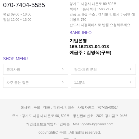
070-7404-5585
경기도 시흥시 대은로 90 502호
택배사 : 롯데택배 1588-2121
평일 09:00 ~ 18:00
반품 보내실 주소 : 경기도 김포시 하성면 애
점심 12:00 ~ 13:00
기봉로 750
반드시 지정택배사로 반품 요청해주세요.
BANK INFO
기업은행
169-162131-04-013
예금주 : 김명식(구뜨)
SHOP MENU
공지사항
광고·제휴 문의
자주 묻는 질문
1:1문의
회사명 : 구뜨
대표 : 김명식,김해순
사업자번호 : 707-55-00514
주소 : 경기도 시흥시 대은로 90, 502호
통신판매번호 : 2021-경기김포-0486
개인정보보호책임자 : 김해순
Mail : goods-k@naver.com
copyright(c) 구뜨 . All rights reserved.