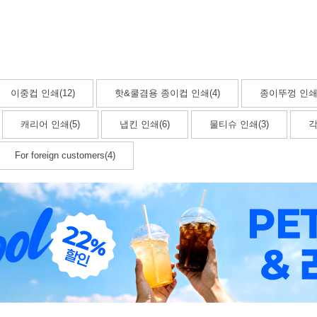
이중컵 인쇄(12)
핫&쿨겸용 종이컵 인쇄(4)
종이뚜껑 인쇄(
캐리어 인쇄(5)
냅킨 인쇄(6)
물티슈 인쇄(3)
각
For foreign customers(4)