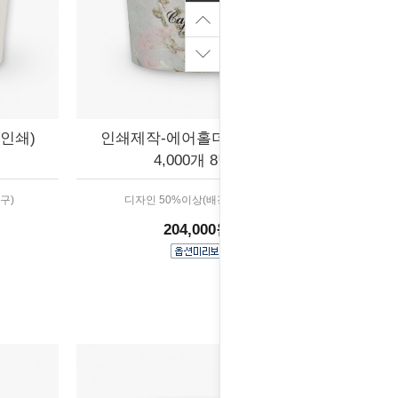
인쇄)
인쇄제작-에어홀더 (배경인쇄)
4,000개 8박스
구)
디자인 50%이상(배경,패턴 등)
204,000원