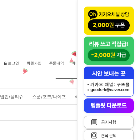
로그인
회원가입
주문내역
마이페이지
장바구니(
0
)
냅킨/물티슈
스푼/포크/나이프
식품포장용기