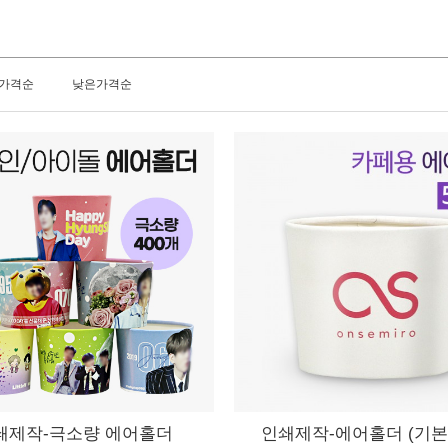
가격순
낮은가격순
쇄제작-극소량 에어홀더
인쇄제작-에어홀더 (기본