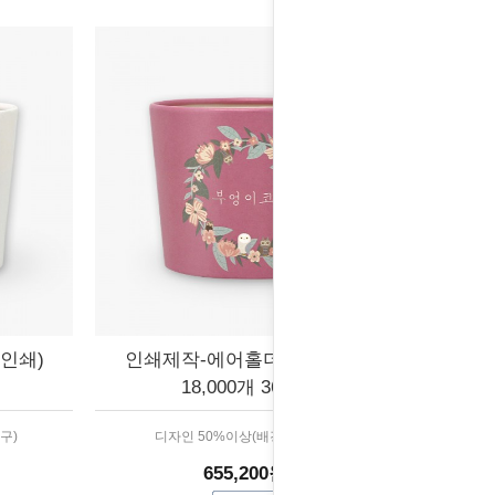
인쇄)
인쇄제작-에어홀더 (배경인쇄)
18,000개 36박스
구)
디자인 50%이상(배경,패턴 등)
655,200원