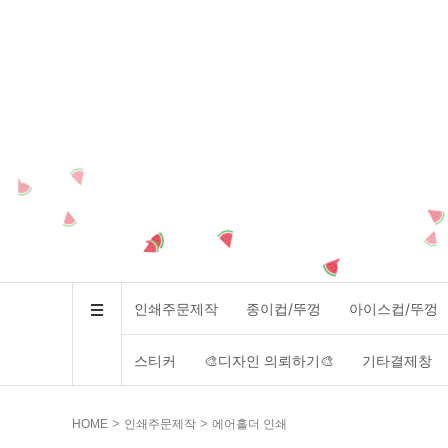
인쇄주문제작
종이컵/뚜껑
아이스컵/뚜껑
스티커
🎨디자인 의뢰하기🎨
기타결제창
>
>
HOME
인쇄주문제작
에어홀더 인쇄