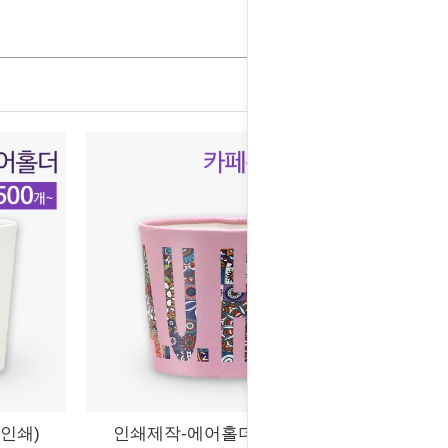
인쇄)
인쇄제작-에어홀더 (배경인쇄)