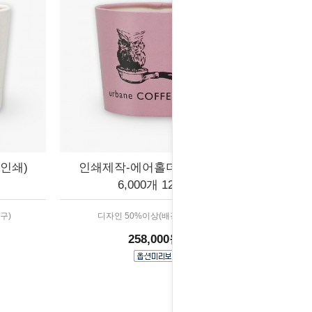
인쇄)
인쇄제작-에어홀더 (배경인쇄)
6,000개 12박스
구)
디자인 50%이상(배경,패턴 등)
258,000원