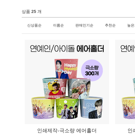
상품
25
개
신상품순
이름순
판매인기순
추천순
높은
인쇄제작-극소량 에어홀더
인