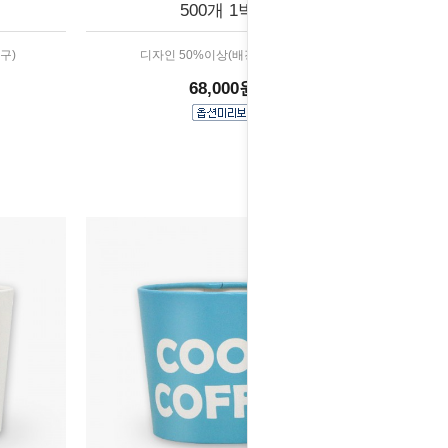
500개 1박스
구)
디자인 50%이상(배경,패턴 등)
68,000원