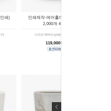
인쇄)
인쇄제작-에어홀더 (배경인쇄)
2,000개 4박스
구)
디자인 50%이상(배경,패턴 등)
119,000원