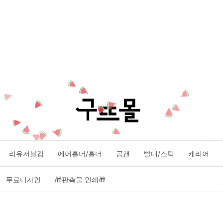
리유저블컵
에어홀더/홀더
공캔
빨대/스틱
캐리어
무료디자인
🎁판촉물 인쇄🎁