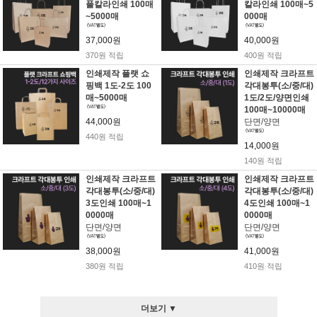
풀칼라인쇄 100매
칼라인쇄 100매~5
~5000매
000매
37,000원
40,000원
370원 적립
400원 적립
인쇄제작 플랫 쇼
인쇄제작 크라프트
핑백 1도-2도 100
각대봉투(소/중/대)
매~5000매
1도/2도/양면인쇄
100매~10000매
44,000원
단면/양면
440원 적립
14,000원
140원 적립
인쇄제작 크라프트
인쇄제작 크라프트
각대봉투(소/중/대)
각대봉투(소/중/대)
3도인쇄 100매~1
4도인쇄 100매~1
0000매
0000매
단면/양면
단면/양면
38,000원
41,000원
380원 적립
410원 적립
더보기 ▼