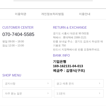
이용약관
개인정보처리방침
이용안내
CUSTOMER CENTER
RETURN & EXCHANGE
070-7404-5585
경기도 시흥시 대은로 90 502호
택배사 : 롯데택배 1588-2121
평일 09:00 ~ 18:00
반품 보내실 주소 : 경기도 김포시 하성면 애
점심 12:00 ~ 13:00
기봉로 750
반드시 지정택배사로 반품 요청해주세요.
BANK INFO
기업은행
169-162131-04-013
예금주 : 김명식(구뜨)
SHOP MENU
공지사항
광고·제휴 문의
자주 묻는 질문
1:1문의