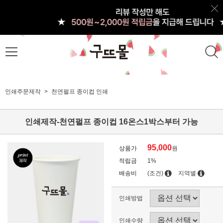
인쇄주문제작
천연펄프 종이컵 인쇄
인쇄제작-천연펄프 종이컵 16온스1박스부터 가능
95,000
상품가
원
적립금
1%
배송비
(조건)
지역별
인쇄방법
인쇄수량