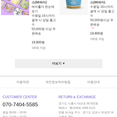
스(98파이)
스(98파이)
에어홀더 한눈에
※평일 16시까지
보기
결제 시 당일 출고
※평일 16시까지
※
결제 시 당일 출고
50,000원이상 무
※
료배송
50,000원 이상 무
료배송
19,900원
190원 적립
19,900원
190원 적립
더보기 ▼
이용약관
개인정보처리방침
이용안내
CUSTOMER CENTER
RETURN & EXCHANGE
070-7404-5585
경기도 시흥시 대은로 90 502호
택배사 : 롯데택배 1588-2121
평일 09:00 ~ 18:00
반품 보내실 주소 : 경기도 김포시 하성면 애
점심 12:00 ~ 13:00
기봉로 750