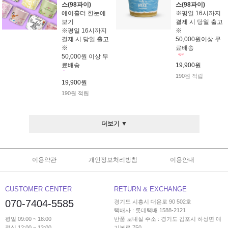
스(98파이)
스(98파이)
에어홀더 한눈에
※평일 16시까지
보기
결제 시 당일 출고
※평일 16시까지
※
결제 시 당일 출고
50,000원이상 무
※
료배송
50,000원 이상 무
료배송
19,900원
190원 적립
19,900원
190원 적립
더보기 ▼
이용약관
개인정보처리방침
이용안내
CUSTOMER CENTER
RETURN & EXCHANGE
070-7404-5585
경기도 시흥시 대은로 90 502호
택배사 : 롯데택배 1588-2121
평일 09:00 ~ 18:00
반품 보내실 주소 : 경기도 김포시 하성면 애
점심 12:00 ~ 13:00
기봉로 750