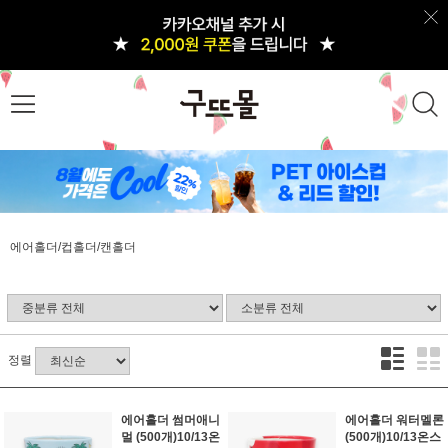
에어홀더/컵홀더/캔홀더
정렬
에어홀더 썸머애니
에어홀더 워터멜론
멀 (500개)10/13온
(500개)10/13온스